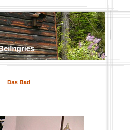
eilngries
Das Bad