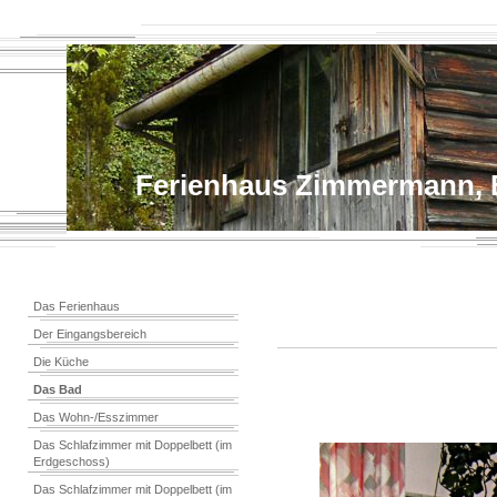
Ferienhaus Zimmermann, B
Das Ferienhaus
Der Eingangsbereich
Die Küche
Das Bad
Das Wohn-/Esszimmer
Das Schlafzimmer mit Doppelbett (im
Erdgeschoss)
Das Schlafzimmer mit Doppelbett (im