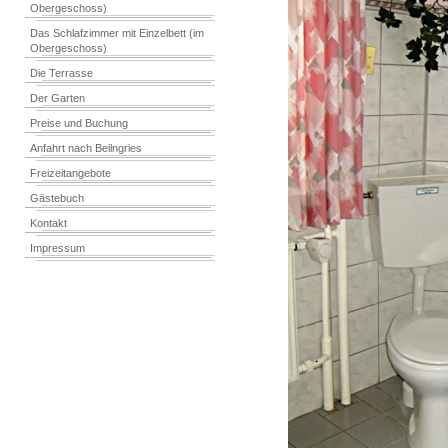
Obergeschoss)
Das Schlafzimmer mit Einzelbett (im
Obergeschoss)
Die Terrasse
Der Garten
Preise und Buchung
Anfahrt nach Beilngries
Freizeitangebote
Gästebuch
Kontakt
Impressum